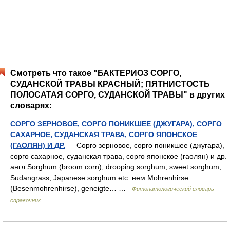
Смотреть что такое "БАКТЕРИОЗ СОРГО,
СУДАНСКОЙ ТРАВЫ КРАСНЫЙ; ПЯТНИСТОСТЬ
ПОЛОСАТАЯ СОРГО, СУДАНСКОЙ ТРАВЫ" в других
словарях:
СОРГО ЗЕРНОВОЕ, СОРГО ПОНИКШЕЕ (ДЖУГАРА), СОРГО
САХАРНОЕ, СУДАНСКАЯ ТРАВА, СОРГО ЯПОНСКОЕ
(ГАОЛЯН) И ДР.
— Сорго зерновое, сорго поникшее (джугара),
сорго сахарное, суданская трава, сорго японское (гаолян) и др.
англ.Sorghum (broom corn), drooping sorghum, sweet sorghum,
Sudangrass, Japanese sorghum etc. нем.Mohrenhirse
(Besenmohrenhirse), geneigte… …
Фитопатологический словарь-
справочник