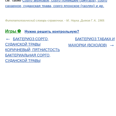
см. также
Сорго зерновое, сорго поникшее (джугара), сорго
сахарное, суданская трава, сорго японское (гаолян) и др.
Фитопатологический словарь-справочник. - М.: Наука
.
Дьяков Г. А.
.
1969
.
Игры ⚽
Нужно решить контрольную?
БАКТЕРИОЗ СОРГО,
БАКТЕРИОЗ ТАБАКА И
СУДАНСКОЙ ТРАВЫ
МАХОРКИ (ВСХОДОВ)
КОРИЧНЕВЫЙ; ПЯТНИСТОСТЬ
БАКТЕРИАЛЬНАЯ СОРГО,
СУДАНСКОЙ ТРАВЫ